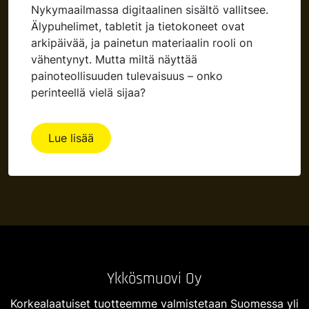
Nykymaailmassa digitaalinen sisältö vallitsee.
Älypuhelimet, tabletit ja tietokoneet ovat
arkipäivää, ja painetun materiaalin rooli on
vähentynyt. Mutta miltä näyttää
painoteollisuuden tulevaisuus – onko
perinteellä vielä sijaa?
Lue lisää
Ykkösmuovi Oy
Korkealaatuiset tuotteemme valmistetaan Suomessa yli