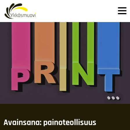
Hyppää sisältöön
Avainsana: painoteollisuus