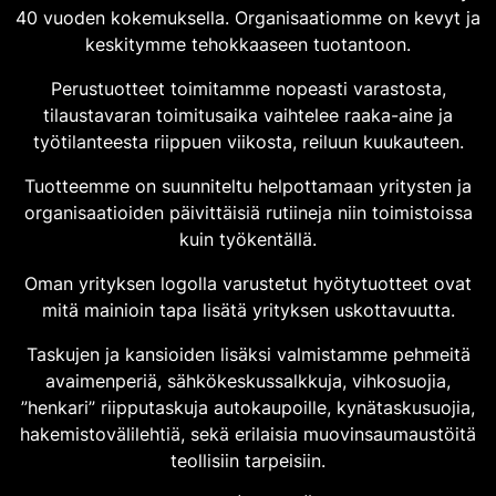
40 vuoden kokemuksella. Organisaatiomme on kevyt ja
keskitymme tehokkaaseen tuotantoon.
Perustuotteet toimitamme nopeasti varastosta,
tilaustavaran toimitusaika vaihtelee raaka-aine ja
työtilanteesta riippuen viikosta, reiluun kuukauteen.
Tuotteemme on suunniteltu helpottamaan yritysten ja
organisaatioiden päivittäisiä rutiineja niin toimistoissa
kuin työkentällä.
Oman yrityksen logolla varustetut hyötytuotteet ovat
mitä mainioin tapa lisätä yrityksen uskottavuutta.
Taskujen ja kansioiden lisäksi valmistamme pehmeitä
avaimenperiä, sähkökeskussalkkuja, vihkosuojia,
”henkari” riipputaskuja autokaupoille, kynätaskusuojia,
hakemistovälilehtiä, sekä erilaisia muovinsaumaustöitä
teollisiin tarpeisiin.