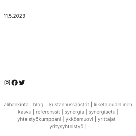
11.5.2023
Instagram
Facebook
Twitter
alihankinta |
blogi |
kustannussäästöt |
liiketaloudellinen
kasvu |
referenssit |
synergia |
synergiaetu |
yhteistyökumppani |
ykkösmuovi |
yrittäjät |
yritysyhteistyö |