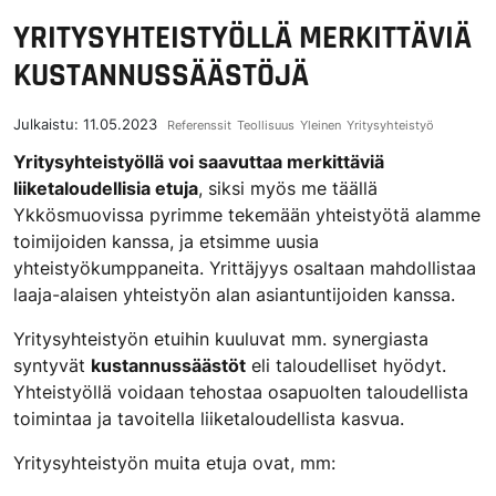
YRITYSYHTEISTYÖLLÄ MERKITTÄVIÄ
KUSTANNUSSÄÄSTÖJÄ
Julkaistu:
11.05.2023
Referenssit
Teollisuus
Yleinen
Yritysyhteistyö
Yritysyhteistyöllä voi saavuttaa merkittäviä
liiketaloudellisia etuja
, siksi myös me täällä
Ykkösmuovissa pyrimme tekemään yhteistyötä alamme
toimijoiden kanssa, ja etsimme uusia
yhteistyökumppaneita. Yrittäjyys osaltaan mahdollistaa
laaja-alaisen yhteistyön alan asiantuntijoiden kanssa.
Yritysyhteistyön etuihin kuuluvat mm. synergiasta
syntyvät
kustannussäästöt
eli taloudelliset hyödyt.
Yhteistyöllä voidaan tehostaa osapuolten taloudellista
toimintaa ja tavoitella liiketaloudellista kasvua.
Yritysyhteistyön muita etuja ovat, mm: