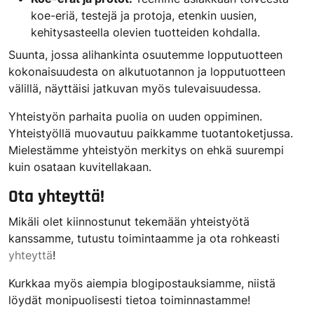
koe-eriä, testejä ja protoja, etenkin uusien,
kehitysasteella olevien tuotteiden kohdalla.
Suunta, jossa alihankinta osuutemme lopputuotteen
kokonaisuudesta on alkutuotannon ja lopputuotteen
välillä, näyttäisi jatkuvan myös tulevaisuudessa.
Yhteistyön parhaita puolia on uuden oppiminen.
Yhteistyöllä muovautuu paikkamme tuotantoketjussa.
Mielestämme yhteistyön merkitys on ehkä suurempi
kuin osataan kuvitellakaan.
Ota yhteyttä!
Mikäli olet kiinnostunut tekemään yhteistyötä
kanssamme, tutustu toimintaamme ja ota rohkeasti
yhteyttä
!
Kurkkaa myös aiempia blogipostauksiamme, niistä
löydät monipuolisesti tietoa toiminnastamme!