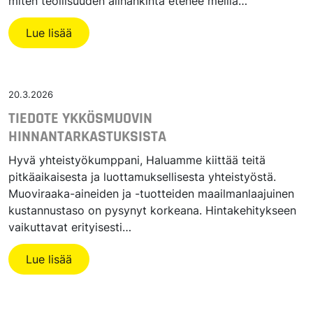
miten teollisuuden alihankinta etenee meillä…
Lue lisää
20.3.2026
TIEDOTE YKKÖSMUOVIN
HINNANTARKASTUKSISTA
Hyvä yhteistyökumppani, Haluamme kiittää teitä
pitkäaikaisesta ja luottamuksellisesta yhteistyöstä.
Muoviraaka-aineiden ja -tuotteiden maailmanlaajuinen
kustannustaso on pysynyt korkeana. Hintakehitykseen
vaikuttavat erityisesti…
Lue lisää