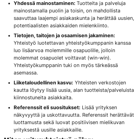
Yhdessä mainostaminen:
Tuotteita ja palveluja
mainostamalla puolin ja toisin, on mahdollista
saavuttaa laajempi asiakaskunta ja herättää uusien,
potentiaalisten asiakkaiden mielenkiinto.
Tietojen, taitojen ja osaamisen jakaminen:
Yhteistyö luotettavan yhteistyökumppanin kanssa
luo lisäarvoa molemmille osapuolille, jolloin
molemmat osapuolet voittavat (win-win).
Yhteistyökumppanin tuki on myös tärkeässä
asemassa.
Liiketaloudellinen kasvu:
Yhteisten verkostojen
kautta löytyy lisää uusia, alan tuotteista/palveluista
kiinnostuneita asiakkaita.
Referenssit eli suositukset:
Lisää yrityksen
näkyvyyttä ja uskottavuutta. Referenssit herättävät
luottamusta sekä luovat positiivisen mielikuvan
yrityksestä uusille asiakkaille.