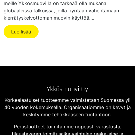
meille Ykkösmuovilla on tärkeää olla mukana
globaaleissa talkoissa, joilla pyritään vähentämään
kierrätyskelvottoman muovin käyttöä.…
Lue lisää
Ykkösmuovi Oy
Korkealaatuiset tuotteemme valmistetaan Suomessa yli
40 vuoden kokemuksella. Organisaatiomme on kevyt ja
keskitymme tehokkaaseen tuotantoon.
Perustuotteet toimitamme nopeasti varastosta,
tilaustavaran toimitusaika vaihtelee raaka-aine ja