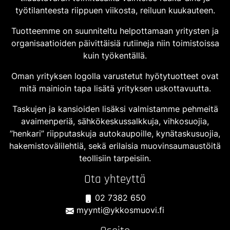
työtilanteesta riippuen viikosta, reiluun kuukauteen.
Tuotteemme on suunniteltu helpottamaan yritysten ja
organisaatioiden päivittäisiä rutiineja niin toimistoissa
kuin työkentällä.
Oman yrityksen logolla varustetut hyötytuotteet ovat
mitä mainioin tapa lisätä yrityksen uskottavuutta.
Taskujen ja kansioiden lisäksi valmistamme pehmeitä
avaimenperiä, sähkökeskussalkkuja, vihkosuojia,
”henkari” riipputaskuja autokaupoille, kynätaskusuojia,
hakemistovälilehtiä, sekä erilaisia muovinsaumaustöitä
teollisiin tarpeisiin.
Ota yhteyttä
02 7382 650
myynti@ykkosmuovi.fi