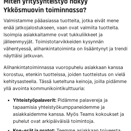
Miten yritysyhteistyö näkyy
Ykkösmuovin toiminnassa?
Valmistamme pääasiassa tuotteita, jotka eivät mene
enää jatkojalostukseen, vaan ovat valmiita tuotteita.
Isoimpia asiakkaitamme ovat tukkuliikkeet ja
jälleenmyyjät. Toimistotarvikkeiden kysynnän
vähentyessä, alihankintatoiminta on lisääntynyt ja trendi
näyttäisi jatkuvan.
Alihankintatoiminnassa vuoropuhelu asiakkaan kanssa
korostuu, etenkin tuotteissa, joiden tuotteistus on vielä
kehitysasteella. Tässä lueteltuna keinoja, joilla pidämme
yllä avointa kommunikointikulttuuria:
Yhteistyöpalaverit:
Pidämme palavereja ja
tapaamisia yhteistyökumppaneidemme ja
asiakkaidemme kanssa. Myös Teams kokoukset ja
puhelut ovat arkipäiväisiä toimintoja.
Koe-erät ja protot:
Teemme asiakkaan toiveesta