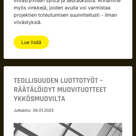
viivästymisen syistä ja seurauksista. Annamme
myös vinkkejä, joiden avulla voi varmistaa
projektien toteutumisen suunnitellusti - ilman
viivästyksiä.
Lue lisää
TEOLLISUUDEN LUOTTOTYÖT –
RÄÄTÄLÖIDYT MUOVITUOTTEET
YKKÖSMUOVILTA
Julkaistu:
09.01.2025