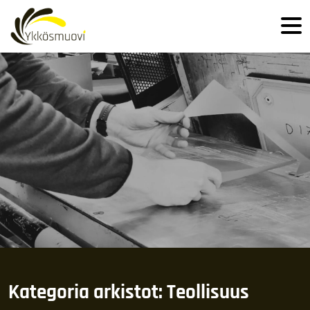
Hyppää sisältöön
Kategoria arkistot: Teollisuus