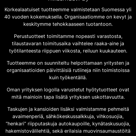
Korkealaatuiset tuotteemme valmistetaan Suomessa yli
40 vuoden kokemuksella. Organisaatiomme on kevyt ja
keskitymme tehokkaaseen tuotantoon.
Perustuotteet toimitamme nopeasti varastosta,
tilaustavaran toimitusaika vaihtelee raaka-aine ja
työtilanteesta riippuen viikosta, reiluun kuukauteen.
Tuotteemme on suunniteltu helpottamaan yritysten ja
organisaatioiden päivittäisiä rutiineja niin toimistoissa
kuin työkentällä.
Oman yrityksen logolla varustetut hyötytuotteet ovat
mitä mainioin tapa lisätä yrityksen uskottavuutta.
Taskujen ja kansioiden lisäksi valmistamme pehmeitä
avaimenperiä, sähkökeskussalkkuja, vihkosuojia,
”henkari” riipputaskuja autokaupoille, kynätaskusuojia,
hakemistovälilehtiä, sekä erilaisia muovinsaumaustöitä