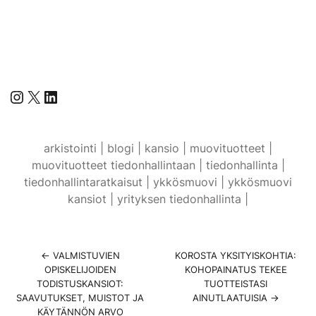
Instagram
X
LinkedIn
arkistointi |
blogi |
kansio |
muovituotteet |
muovituotteet tiedonhallintaan |
tiedonhallinta |
tiedonhallintaratkaisut |
ykkösmuovi |
ykkösmuovi
kansiot |
yrityksen tiedonhallinta |
←
VALMISTUVIEN
KOROSTA YKSITYISKOHTIA:
OPISKELIJOIDEN
KOHOPAINATUS TEKEE
TODISTUSKANSIOT:
TUOTTEISTASI
SAAVUTUKSET, MUISTOT JA
AINUTLAATUISIA
→
KÄYTÄNNÖN ARVO