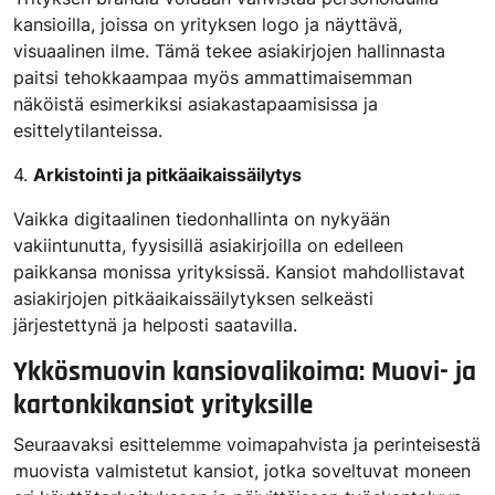
kansioilla, joissa on yrityksen logo ja näyttävä,
visuaalinen ilme. Tämä tekee asiakirjojen hallinnasta
paitsi tehokkaampaa myös ammattimaisemman
näköistä esimerkiksi asiakastapaamisissa ja
esittelytilanteissa.
4.
Arkistointi ja pitkäaikaissäilytys
Vaikka digitaalinen tiedonhallinta on nykyään
vakiintunutta, fyysisillä asiakirjoilla on edelleen
paikkansa monissa yrityksissä. Kansiot mahdollistavat
asiakirjojen pitkäaikaissäilytyksen selkeästi
järjestettynä ja helposti saatavilla.
Ykkösmuovin kansiovalikoima: Muovi- ja
kartonkikansiot yrityksille
Seuraavaksi esittelemme voimapahvista ja perinteisestä
muovista valmistetut kansiot, jotka soveltuvat moneen