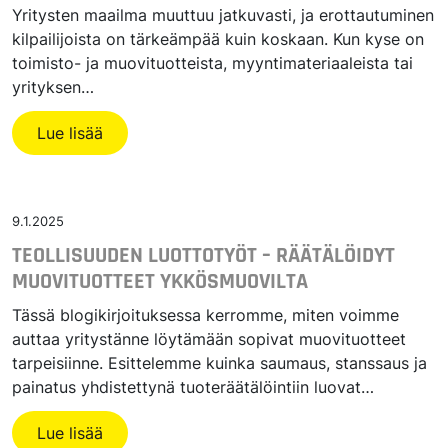
Yritysten maailma muuttuu jatkuvasti, ja erottautuminen
kilpailijoista on tärkeämpää kuin koskaan. Kun kyse on
toimisto- ja muovituotteista, myyntimateriaaleista tai
yrityksen…
Lue lisää
9.1.2025
TEOLLISUUDEN LUOTTOTYÖT – RÄÄTÄLÖIDYT
MUOVITUOTTEET YKKÖSMUOVILTA
Tässä blogikirjoituksessa kerromme, miten voimme
auttaa yritystänne löytämään sopivat muovituotteet
tarpeisiinne. Esittelemme kuinka saumaus, stanssaus ja
painatus yhdistettynä tuoteräätälöintiin luovat…
Lue lisää