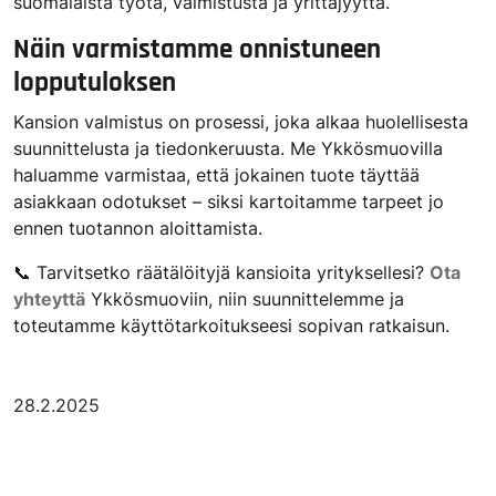
suomalaista työtä, valmistusta ja yrittäjyyttä.
Näin varmistamme onnistuneen
lopputuloksen
Kansion valmistus on prosessi, joka alkaa huolellisesta
suunnittelusta ja tiedonkeruusta. Me Ykkösmuovilla
haluamme varmistaa, että jokainen tuote täyttää
asiakkaan odotukset – siksi kartoitamme tarpeet jo
ennen tuotannon aloittamista.
📞 Tarvitsetko räätälöityjä kansioita yrityksellesi?
Ota
yhteyttä
Ykkösmuoviin, niin suunnittelemme ja
toteutamme käyttötarkoitukseesi sopivan ratkaisun.
28.2.2025