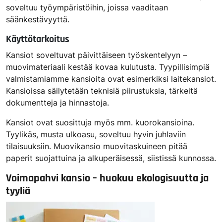
soveltuu työympäristöihin, joissa vaaditaan
säänkestävyyttä.
Käyttötarkoitus
Kansiot soveltuvat päivittäiseen työskentelyyn –
muovimateriaali kestää kovaa kulutusta. Tyypillisimpiä
valmistamiamme kansioita ovat esimerkiksi laitekansiot.
Kansioissa säilytetään teknisiä piirustuksia, tärkeitä
dokumentteja ja hinnastoja.
Kansiot ovat suosittuja myös mm. kuorokansioina.
Tyylikäs, musta ulkoasu, soveltuu hyvin juhlaviin
tilaisuuksiin. Muovikansio muovitaskuineen pitää
paperit suojattuina ja alkuperäisessä, siistissä kunnossa.
Voimapahvi kansio
–
huokuu
ekologisuutta ja
tyyliä