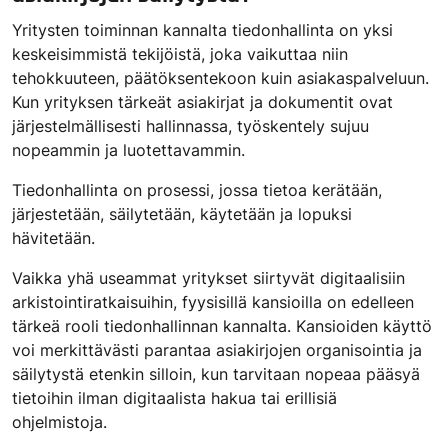
Yritysten toiminnan kannalta tiedonhallinta on yksi
keskeisimmistä tekijöistä, joka vaikuttaa niin
tehokkuuteen, päätöksentekoon kuin asiakaspalveluun.
Kun yrityksen tärkeät asiakirjat ja dokumentit ovat
järjestelmällisesti hallinnassa, työskentely sujuu
nopeammin ja luotettavammin.
Tiedonhallinta on prosessi, jossa tietoa kerätään,
järjestetään, säilytetään, käytetään ja lopuksi
hävitetään.
Vaikka yhä useammat yritykset siirtyvät digitaalisiin
arkistointiratkaisuihin, fyysisillä kansioilla on edelleen
tärkeä rooli tiedonhallinnan kannalta. Kansioiden käyttö
voi merkittävästi parantaa asiakirjojen organisointia ja
säilytystä etenkin silloin, kun tarvitaan nopeaa pääsyä
tietoihin ilman digitaalista hakua tai erillisiä
ohjelmistoja.