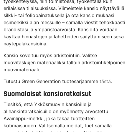
työskentelyssä, niin toimistossa, työkentällä kuin
erilaisissa tilaisuuksissa. Viimeistele kansio näyttävällä
silkki- tai foliopainatuksella ja ota kansio mukaasi
esimerkiksi alan messuille – samalla viestit tehokkaasti
brändistäsi ja ympäristöarvoista. Kansioita voidaan
käyttää hinnastojen ja lähetteiden säilyttämiseen sekä
näytepalakansioina.
Kansio soveltuu myös arkistointiin. Valitse
muovitaskujen materiaaliksi tällöin arkistointikelpoinen
muovimateriaali.
Tutustu Green Generation tuotesarjaamme
tästä
.
Suomalaiset kansioratkaisut
Tiesitkö, että Ykkösmuovin kansioille ja
alihankintaratkaisuille on myönnetty arvostettu
Avainlippu-merkki, joka takaa tuotteitten
kotimaisuuden. Valitsemalla meidät, tuet samalla