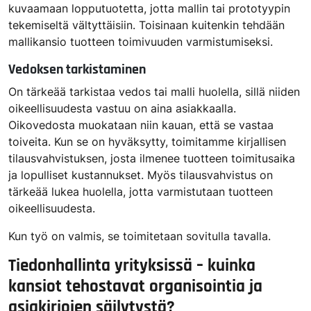
kuvaamaan lopputuotetta, jotta mallin tai prototyypin
tekemiseltä vältyttäisiin. Toisinaan kuitenkin tehdään
mallikansio tuotteen toimivuuden varmistumiseksi.
Vedoksen tarkistaminen
On tärkeää tarkistaa vedos tai malli huolella, sillä niiden
oikeellisuudesta vastuu on aina asiakkaalla.
Oikovedosta muokataan niin kauan, että se vastaa
toiveita. Kun se on hyväksytty, toimitamme kirjallisen
tilausvahvistuksen, josta ilmenee tuotteen toimitusaika
ja lopulliset kustannukset. Myös tilausvahvistus on
tärkeää lukea huolella, jotta varmistutaan tuotteen
oikeellisuudesta.
Kun työ on valmis, se toimitetaan sovitulla tavalla.
Tiedonhallinta yrityksissä – kuinka
kansiot tehostavat organisointia ja
asiakirjojen säilytystä
?