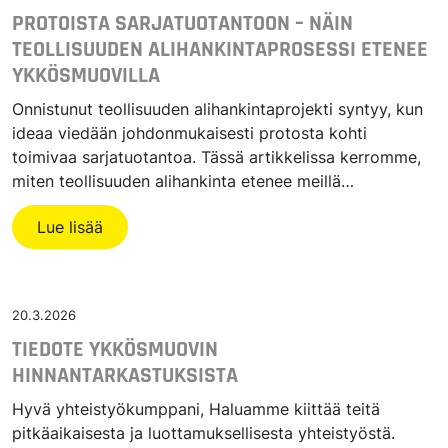
PROTOISTA SARJATUOTANTOON – NÄIN
TEOLLISUUDEN ALIHANKINTAPROSESSI ETENEE
YKKÖSMUOVILLA
Onnistunut teollisuuden alihankintaprojekti syntyy, kun
ideaa viedään johdonmukaisesti protosta kohti
toimivaa sarjatuotantoa. Tässä artikkelissa kerromme,
miten teollisuuden alihankinta etenee meillä…
Lue lisää
20.3.2026
TIEDOTE YKKÖSMUOVIN
HINNANTARKASTUKSISTA
Hyvä yhteistyökumppani, Haluamme kiittää teitä
pitkäaikaisesta ja luottamuksellisesta yhteistyöstä.