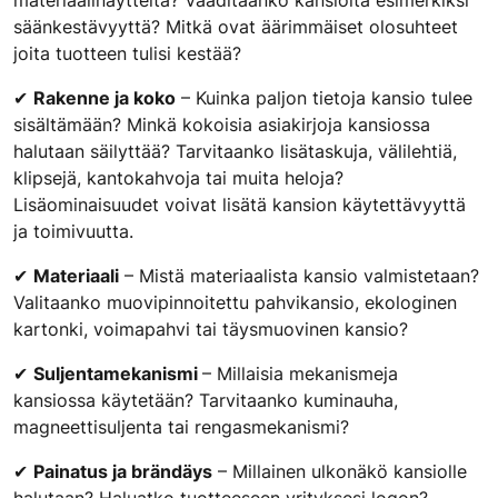
materiaalinäytteitä? Vaaditaanko kansiolta esimerkiksi
säänkestävyyttä? Mitkä ovat äärimmäiset olosuhteet
joita tuotteen tulisi kestää?
✔
Rakenne ja koko
– Kuinka paljon tietoja kansio tulee
sisältämään? Minkä kokoisia asiakirjoja kansiossa
halutaan säilyttää? Tarvitaanko lisätaskuja, välilehtiä,
klipsejä, kantokahvoja tai muita heloja?
Lisäominaisuudet voivat lisätä kansion käytettävyyttä
ja toimivuutta.
✔
Materiaali
– Mistä materiaalista kansio valmistetaan?
Valitaanko muovipinnoitettu pahvikansio, ekologinen
kartonki, voimapahvi tai täysmuovinen kansio?
✔
Suljentamekanismi
– Millaisia mekanismeja
kansiossa käytetään? Tarvitaanko kuminauha,
magneettisuljenta tai rengasmekanismi?
✔
Painatus ja brändäys
– Millainen ulkonäkö kansiolle