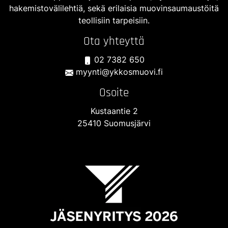
hakemistovälilehtiä, sekä erilaisia muovinsaumaustöitä
teollisiin tarpeisiin.
Ota yhteyttä
02 7382 650
myynti@ykkosmuovi.fi
Osoite
Kustaantie 2
25410 Suomusjärvi