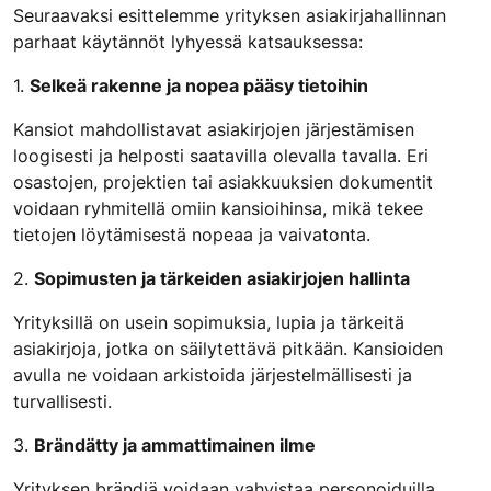
Seuraavaksi esittelemme yrityksen asiakirjahallinnan
parhaat käytännöt lyhyessä katsauksessa:
1.
Selkeä rakenne ja nopea pääsy tietoihin
Kansiot mahdollistavat asiakirjojen järjestämisen
loogisesti ja helposti saatavilla olevalla tavalla. Eri
osastojen, projektien tai asiakkuuksien dokumentit
voidaan ryhmitellä omiin kansioihinsa, mikä tekee
tietojen löytämisestä nopeaa ja vaivatonta.
2.
Sopimusten ja tärkeiden asiakirjojen hallinta
Yrityksillä on usein sopimuksia, lupia ja tärkeitä
asiakirjoja, jotka on säilytettävä pitkään. Kansioiden
avulla ne voidaan arkistoida järjestelmällisesti ja
turvallisesti.
3.
Brändätty ja ammattimainen ilme
Yrityksen brändiä voidaan vahvistaa personoiduilla