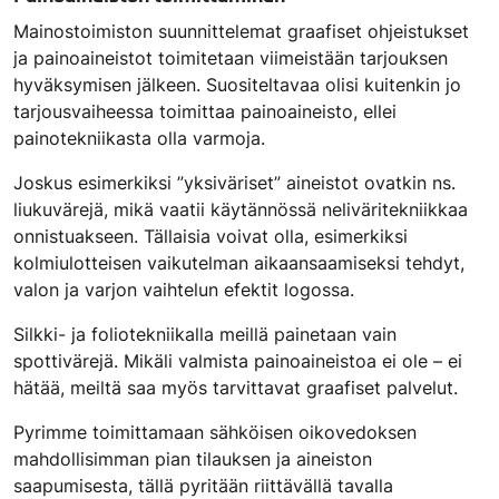
Mainostoimiston suunnittelemat graafiset ohjeistukset
ja painoaineistot toimitetaan viimeistään tarjouksen
hyväksymisen jälkeen. Suositeltavaa olisi kuitenkin jo
tarjousvaiheessa toimittaa painoaineisto, ellei
painotekniikasta olla varmoja.
Joskus esimerkiksi ”yksiväriset” aineistot ovatkin ns.
liukuvärejä, mikä vaatii käytännössä neliväritekniikkaa
onnistuakseen. Tällaisia voivat olla, esimerkiksi
kolmiulotteisen vaikutelman aikaansaamiseksi tehdyt,
valon ja varjon vaihtelun efektit logossa.
Silkki- ja foliotekniikalla meillä painetaan vain
spottivärejä. Mikäli valmista painoaineistoa ei ole – ei
hätää, meiltä saa myös tarvittavat graafiset palvelut.
Pyrimme toimittamaan sähköisen oikovedoksen
mahdollisimman pian tilauksen ja aineiston
saapumisesta, tällä pyritään riittävällä tavalla