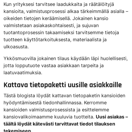
Kun yrityksesi tarvitsee laadukkaita ja räätälöityjä
kansioita, valmistusprosessi alkaa tärkeimmällä asialla –
oikeiden tietojen keräämisellä. Jokainen kansio
valmistetaan asiakaskohtaisesti, ja sujuvan
tuotantoprosessin takaamiseksi tarvitsemme tietoja
tuotteen käyttötarkoituksesta, materiaalista ja
ulkoasusta.
Ykkösmuovilla jokainen tilaus käydään läpi huolellisesti,
jotta lopputuote vastaa asiakkaan tarpeita ja
laatuvaatimuksia.
Kattava tietopaketti uusille asiakkaille
Tästä blogista löydät kattavan tietopaketin kansioiden
hyödyntämisestä tiedonhallinnassa. Kerromme
kansioiden valmistusprosessista ja esittelemme
kansiovalikoimaamme kuuluvia tuotteita.
Uusi asiakas –
täältä löydät kätevästi tarvittavat tiedot tilauksen
tekemiseen.