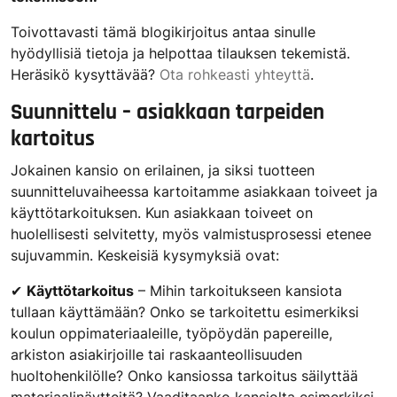
Toivottavasti tämä blogikirjoitus antaa sinulle
hyödyllisiä tietoja ja helpottaa tilauksen tekemistä.
Heräsikö kysyttävää?
Ota rohkeasti yhteyttä
.
Suunnittelu – asiakkaan tarpeiden
kartoitus
Jokainen kansio on erilainen, ja siksi tuotteen
suunnitteluvaiheessa kartoitamme asiakkaan toiveet ja
käyttötarkoituksen. Kun asiakkaan toiveet on
huolellisesti selvitetty, myös valmistusprosessi etenee
sujuvammin. Keskeisiä kysymyksiä ovat:
✔
Käyttötarkoitus
– Mihin tarkoitukseen kansiota
tullaan käyttämään? Onko se tarkoitettu esimerkiksi
koulun oppimateriaaleille, työpöydän papereille,
arkiston asiakirjoille tai raskaanteollisuuden
huoltohenkilölle? Onko kansiossa tarkoitus säilyttää