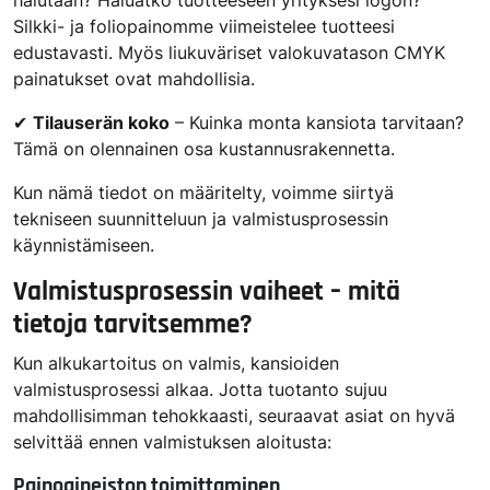
halutaan? Haluatko tuotteeseen yrityksesi logon?
Silkki- ja foliopainomme viimeistelee tuotteesi
edustavasti. Myös liukuväriset valokuvatason CMYK
painatukset ovat mahdollisia.
✔
Tilauserän koko
– Kuinka monta kansiota tarvitaan?
Tämä on olennainen osa kustannusrakennetta.
Kun nämä tiedot on määritelty, voimme siirtyä
tekniseen suunnitteluun ja valmistusprosessin
käynnistämiseen.
Valmistusprosessin vaiheet – mitä
tietoja tarvitsemme?
Kun alkukartoitus on valmis, kansioiden
valmistusprosessi alkaa. Jotta tuotanto sujuu
mahdollisimman tehokkaasti, seuraavat asiat on hyvä
selvittää ennen valmistuksen aloitusta:
Painoaineiston toimittaminen