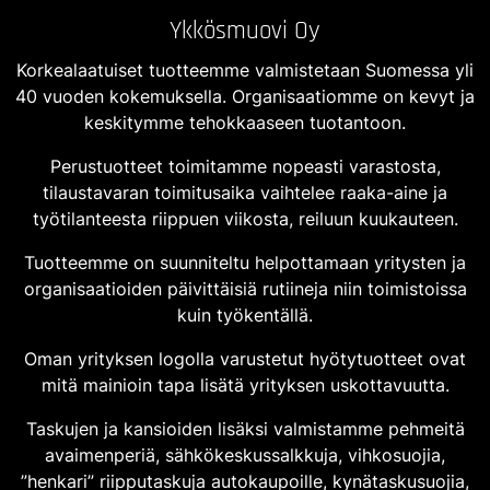
Ykkösmuovi Oy
Korkealaatuiset tuotteemme valmistetaan Suomessa yli
40 vuoden kokemuksella. Organisaatiomme on kevyt ja
keskitymme tehokkaaseen tuotantoon.
Perustuotteet toimitamme nopeasti varastosta,
tilaustavaran toimitusaika vaihtelee raaka-aine ja
työtilanteesta riippuen viikosta, reiluun kuukauteen.
Tuotteemme on suunniteltu helpottamaan yritysten ja
organisaatioiden päivittäisiä rutiineja niin toimistoissa
kuin työkentällä.
Oman yrityksen logolla varustetut hyötytuotteet ovat
mitä mainioin tapa lisätä yrityksen uskottavuutta.
Taskujen ja kansioiden lisäksi valmistamme pehmeitä
avaimenperiä, sähkökeskussalkkuja, vihkosuojia,
”henkari” riipputaskuja autokaupoille, kynätaskusuojia,