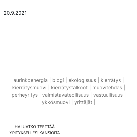
20.9.2021
aurinkoenergia |
blogi |
ekologisuus |
kierrätys |
kierrätysmuovi |
kierrätystalkoot |
muovitehdas |
perheyritys |
valmistavateollisuus |
vastuullisuus |
ykkösmuovi |
yrittäjät |
HALUATKO TEETTÄÄ
YRITYKSELLESI KANSIOITA