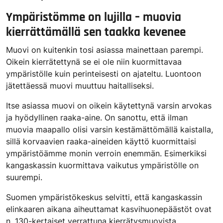
Ympäristömme on lujilla – muovia
kierrättämällä sen taakka kevenee
Muovi on kuitenkin tosi asiassa mainettaan parempi.
Oikein kierrätettynä se ei ole niin kuormittavaa
ympäristölle kuin perinteisesti on ajateltu. Luontoon
jätettäessä muovi muuttuu haitalliseksi.
Itse asiassa muovi on oikein käytettynä varsin arvokas
ja hyödyllinen raaka-aine. On sanottu, että ilman
muovia maapallo olisi varsin kestämättömällä kaistalla,
sillä korvaavien raaka-aineiden käyttö kuormittaisi
ympäristöämme monin verroin enemmän. Esimerkiksi
kangaskassin kuormittava vaikutus ympäristölle on
suurempi.
Suomen ympäristökeskus selvitti, että kangaskassin
elinkaaren aikana aiheuttamat kasvihuonepäästöt ovat
n. 130-kertaiset verrattuna kierrätysmuovista