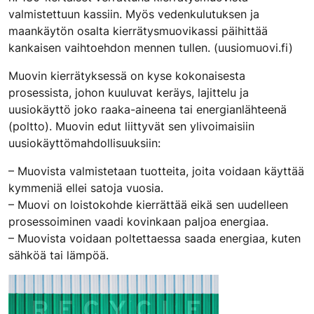
valmistettuun kassiin. Myös vedenkulutuksen ja
maankäytön osalta kierrätysmuovikassi päihittää
kankaisen vaihtoehdon mennen tullen. (uusiomuovi.fi)
Muovin kierrätyksessä on kyse kokonaisesta
prosessista, johon kuuluvat keräys, lajittelu ja
uusiokäyttö joko raaka-aineena tai energianlähteenä
(poltto). Muovin edut liittyvät sen ylivoimaisiin
uusiokäyttömahdollisuuksiin:
– Muovista valmistetaan tuotteita, joita voidaan käyttää
kymmeniä ellei satoja vuosia.
– Muovi on loistokohde kierrättää eikä sen uudelleen
prosessoiminen vaadi kovinkaan paljoa energiaa.
– Muovista voidaan poltettaessa saada energiaa, kuten
sähköä tai lämpöä.