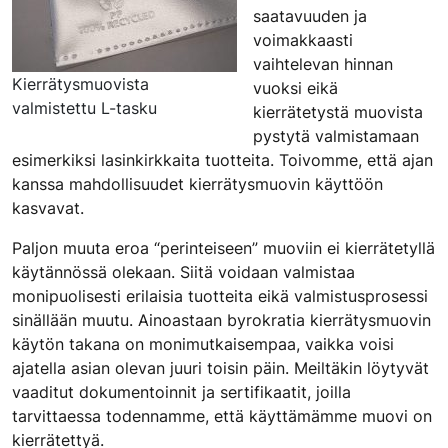
saatavuuden ja
voimakkaasti
vaihtelevan hinnan
Kierrätysmuovista
vuoksi eikä
valmistettu L-tasku
kierrätetystä muovista
pystytä valmistamaan
esimerkiksi lasinkirkkaita tuotteita. Toivomme, että ajan
kanssa mahdollisuudet kierrätysmuovin käyttöön
kasvavat.
Paljon muuta eroa “perinteiseen” muoviin ei kierrätetyllä
käytännössä olekaan. Siitä voidaan valmistaa
monipuolisesti erilaisia tuotteita eikä valmistusprosessi
sinällään muutu. Ainoastaan byrokratia kierrätysmuovin
käytön takana on monimutkaisempaa, vaikka voisi
ajatella asian olevan juuri toisin päin. Meiltäkin löytyvät
vaaditut dokumentoinnit ja sertifikaatit, joilla
tarvittaessa todennamme, että käyttämämme muovi on
kierrätettyä.