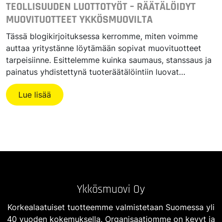
TEOLLISUUDEN LUOTTOTYÖT – RÄÄTÄLÖIDYT
MUOVITUOTTEET YKKÖSMUOVILTA
Tässä blogikirjoituksessa kerromme, miten voimme
auttaa yritystänne löytämään sopivat muovituotteet
tarpeisiinne. Esittelemme kuinka saumaus, stanssaus ja
painatus yhdistettynä tuoteräätälöintiin luovat…
Lue lisää
Ykkösmuovi Oy
Korkealaatuiset tuotteemme valmistetaan Suomessa yli
40 vuoden kokemuksella. Organisaatiomme on kevyt ja