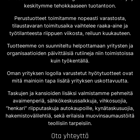
keskitymme tehokkaaseen tuotantoon.
Perustuotteet toimitamme nopeasti varastosta,
tilaustavaran toimitusaika vaihtelee raaka-aine ja
työtilanteesta riippuen viikosta, reiluun kuukauteen.
Tuotteemme on suunniteltu helpottamaan yritysten ja
organisaatioiden päivittäisiä rutiineja niin toimistoissa
kuin työkentällä.
Oman yrityksen logolla varustetut hyötytuotteet ovat
mitä mainioin tapa lisätä yrityksen uskottavuutta.
Taskujen ja kansioiden lisäksi valmistamme pehmeitä
avaimenperiä, sähkökeskussalkkuja, vihkosuojia,
”henkari” riipputaskuja autokaupoille, kynätaskusuojia,
hakemistovälilehtiä, sekä erilaisia muovinsaumaustöitä
teollisiin tarpeisiin.
Ota yhteyttä