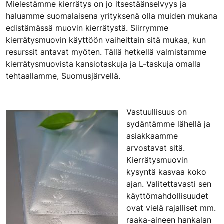
Mielestämme kierrätys on jo itsestäänselvyys ja
haluamme suomalaisena yrityksenä olla muiden mukana
edistämässä muovin kierrätystä. Siirrymme
kierrätysmuovin käyttöön vaiheittain sitä mukaa, kun
resurssit antavat myöten. Tällä hetkellä valmistamme
kierrätysmuovista kansiotaskuja ja L-taskuja omalla
tehtaallamme, Suomusjärvellä.
Vastuullisuus on
sydäntämme lähellä ja
asiakkaamme
arvostavat sitä.
Kierrätysmuovin
kysyntä kasvaa koko
ajan. Valitettavasti sen
käyttömahdollisuudet
ovat vielä rajalliset mm.
raaka-aineen hankalan