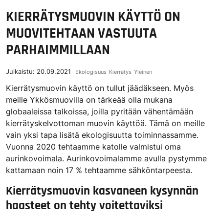
KIERRÄTYSMUOVIN KÄYTTÖ ON
MUOVITEHTAAN VASTUUTA
PARHAIMMILLAAN
Julkaistu:
20.09.2021
Ekologisuus
Kierrätys
Yleinen
Kierrätysmuovin käyttö on tullut jäädäkseen. Myös
meille Ykkösmuovilla on tärkeää olla mukana
globaaleissa talkoissa, joilla pyritään vähentämään
kierrätyskelvottoman muovin käyttöä. Tämä on meille
vain yksi tapa lisätä ekologisuutta toiminnassamme.
Vuonna 2020 tehtaamme katolle valmistui oma
aurinkovoimala. Aurinkovoimalamme avulla pystymme
kattamaan noin 17 % tehtaamme sähköntarpeesta.
Kierrätysmuovin kasvaneen kysynnän
haasteet on tehty voitettaviksi